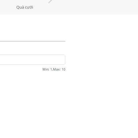
Quà cưới
Chúc mừng
Lời cảm ơn
Min
: 1,
Max
:
10