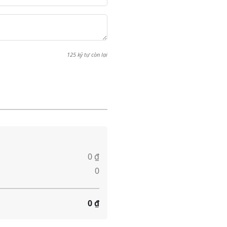
125
ký tự còn lại
0 ₫
0
0 ₫