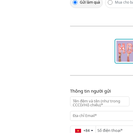
Gửi làm quà
Mua cho b
Thông tin người gửi
Tên đệm và tên (như trong
CCCD/Hộ chiếu)*
Địa chỉ Email*
+84