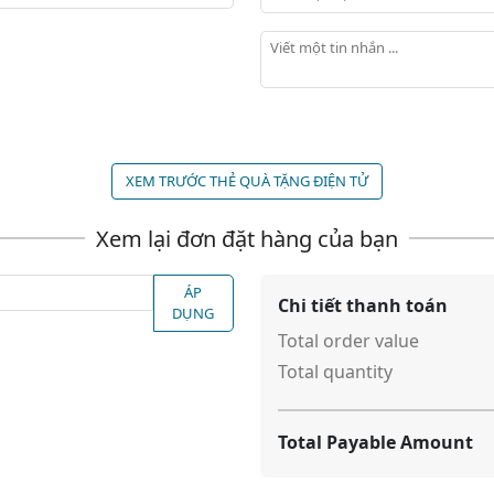
Viết một tin nhắn ...
XEM TRƯỚC THẺ QUÀ TẶNG ĐIỆN TỬ
ÁP
Chi tiết thanh toán
DỤNG
Total order value
Total quantity
Total Payable Amount